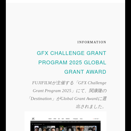
INFORMATION
GFX CHALLENGE GRANT
PROGRAM 2025 GLOBAL
GRANT AWARD
FUJIFILMが主催する「GFX Challenge
Grant Program 2025」にて、関康隆の
「Destination」がGlobal Grant Awardに選
出されました。