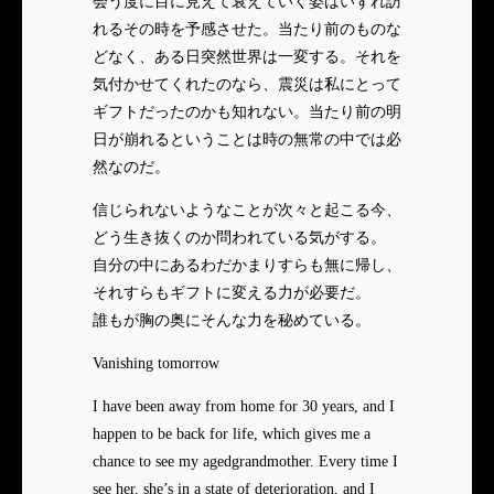
会う度に目に見えて衰えていく姿はいずれ訪
れるその時を予感させた。当たり前のものな
どなく、ある日突然世界は一変する。それを
気付かせてくれたのなら、震災は私にとって
ギフトだったのかも知れない。当たり前の明
日が崩れるということは時の無常の中では必
然なのだ。
信じられないようなことが次々と起こる今、
どう生き抜くのか問われている気がする。
自分の中にあるわだかまりすらも無に帰し、
それすらもギフトに変える力が必要だ。
誰もが胸の奥にそんな力を秘めている。
Vanishing tomorrow
I have been away from home for 30 years, and I
happen to be back for life, which gives me a
chance to see my agedgrandmother. Every time I
see her, she’s in a state of deterioration, and I